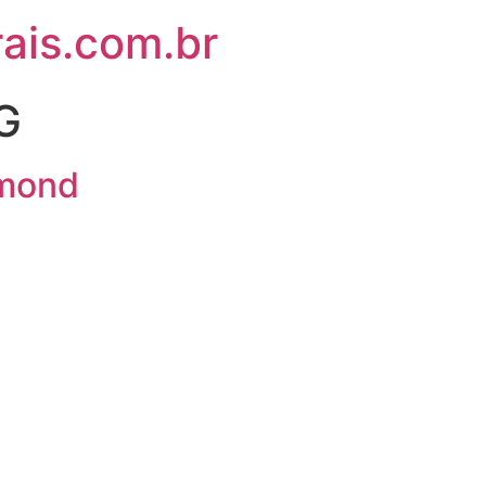
ais.com.br
G
mmond