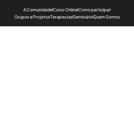
A Comunidade
Curso Online
Como participar
Grupos e Projetos
Terapeutas
Seminário
Quem Somos