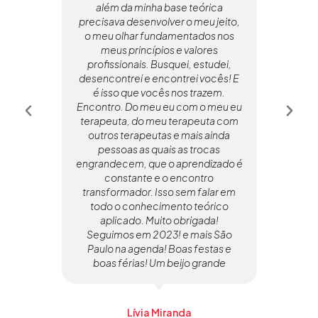
além da minha base teórica
for
precisava desenvolver o meu jeito,
apoi
o meu olhar fundamentados nos
meus princípios e valores
pos
profissionais. Busquei, estudei,
desencontrei e encontrei vocês! E
rec
é isso que vocês nos trazem.
c
Encontro. Do meu eu com o meu eu
al
terapeuta, do meu terapeuta com
To
outros terapeutas e mais ainda
pessoas as quais as trocas
ap
engrandecem, que o aprendizado é
rep
constante e o encontro
por
transformador. Isso sem falar em
todo o conhecimento teórico
aco
aplicado. Muito obrigada!
mai
Seguimos em 2023! e mais São
g
Paulo na agenda! Boas festas e
pr
boas férias! Um beijo grande
d
Lívia Miranda