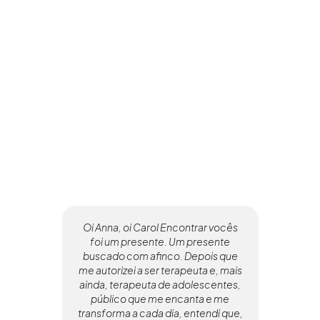
Oi Anna, oi Carol Encontrar vocês
Es
foi um presente. Um presente
co
buscado com afinco. Depois que
fo
me autorizei a ser terapeuta e, mais
de
ainda, terapeuta de adolescentes,
no
público que me encanta e me
transforma a cada dia, entendi que,
c