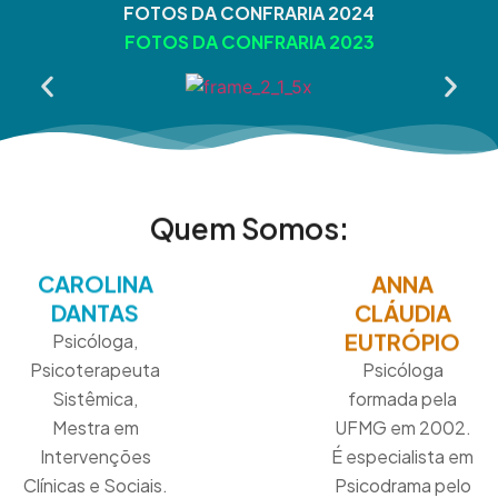
FOTOS DA CONFRARIA 2024
FOTOS DA CONFRARIA 2023
Quem Somos:
CAROLINA
ANNA
DANTAS
CLÁUDIA
EUTRÓPIO
Psicóloga,
Psicoterapeuta
Psicóloga
Sistêmica,
formada pela
Mestra em
UFMG em 2002.
Intervenções
É especialista em
Clínicas e Sociais.
Psicodrama pelo