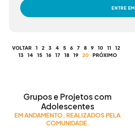
ENTRE E
VOLTAR
1
2
3
4
5
6
7
8
9
10
11
12
13
14
15
16
17
18
19
20
PRÓXIMO
Grupos e Projetos com
Adolescentes
EM ANDAMENTO, REALIZADOS PELA
COMUNIDADE.