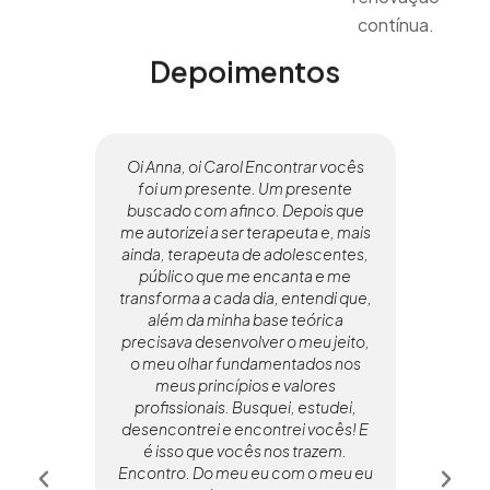
contínua.
Depoimentos
Oi Anna, oi Carol Encontrar vocês
Es
foi um presente. Um presente
co
buscado com afinco. Depois que
fo
me autorizei a ser terapeuta e, mais
de
ainda, terapeuta de adolescentes,
no
público que me encanta e me
transforma a cada dia, entendi que,
c
além da minha base teórica
for
precisava desenvolver o meu jeito,
apoi
o meu olhar fundamentados nos
meus princípios e valores
pos
profissionais. Busquei, estudei,
desencontrei e encontrei vocês! E
rec
é isso que vocês nos trazem.
c
Encontro. Do meu eu com o meu eu
al