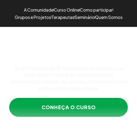
A Comunidade
Curso Online
Como participar
Grupos e Projetos
Terapeutas
Seminário
Quem Somos
Formação para quem acolhe e
cuida de adolescentes
Uma Comunidade de Terapeutas que busca uma
visão ampla e crítica do atendimento de
adolescentes através de uma escuta sensível e uma
prática clínica responsável
CONHEÇA O CURSO