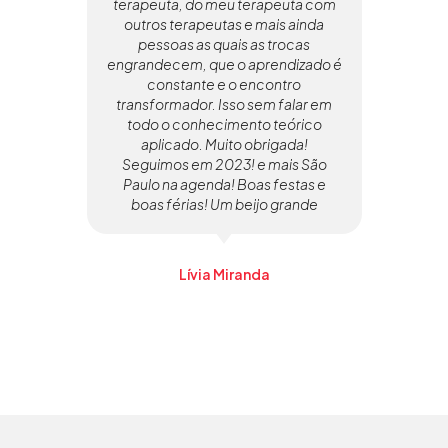
terapeuta, do meu terapeuta com
To
outros terapeutas e mais ainda
pessoas as quais as trocas
ap
engrandecem, que o aprendizado é
rep
constante e o encontro
por
transformador. Isso sem falar em
todo o conhecimento teórico
aco
aplicado. Muito obrigada!
mai
Seguimos em 2023! e mais São
g
Paulo na agenda! Boas festas e
pr
boas férias! Um beijo grande
d
Lívia Miranda